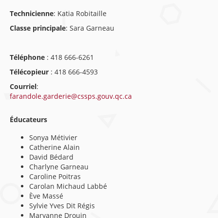
Technicienne
: Katia Robitaille
Classe principale
: Sara Garneau
Téléphone
: 418 666-6261
Télécopieur
: 418 666-4593
Courriel
:
farandole.garderie@cssps.gouv.qc.ca
Éducateurs
Sonya Métivier
Catherine Alain
David Bédard
Charlyne Garneau
Caroline Poitras
Carolan Michaud Labbé
Ève Massé
Sylvie Yves Dit Régis
Maryanne Drouin