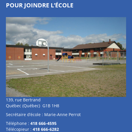
POUR JOINDRE L’ÉCOLE
139, rue Bertrand
Québec (Québec) G1B 1H8
Secrétaire d’école : Marie-Anne Perrot
Téléphone :
418 666-4595
Télécopieur :
418 666-6282