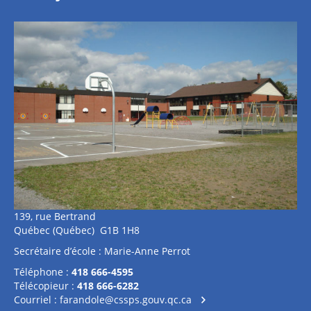
139, rue Bertrand
Québec (Québec) G1B 1H8
Secrétaire d’école : Marie-Anne Perrot
Téléphone :
418 666-4595
Télécopieur :
418 666-6282
Courriel :
farandole@cssps.gouv.qc.ca