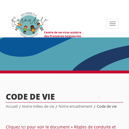
Toggle
navigati
CODE DE VIE
Accueil
/
Notre milieu de vie
/
Notre encadrement
/
Code de vie
Cliquez ici pour voir le document « Règles de conduite et