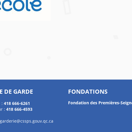
E DE GARDE
FONDATIONS
Fondation des Premières-Seign
 :
418 666-6261
r :
418 666-4593
.garderie@cssps.gouv.qc.ca