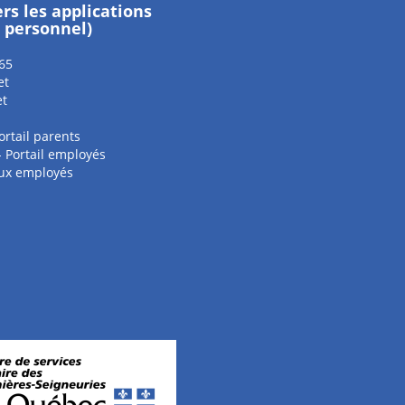
ers les applications
e personnel)
65
et
et
ortail parents
 - Portail employés
aux employés