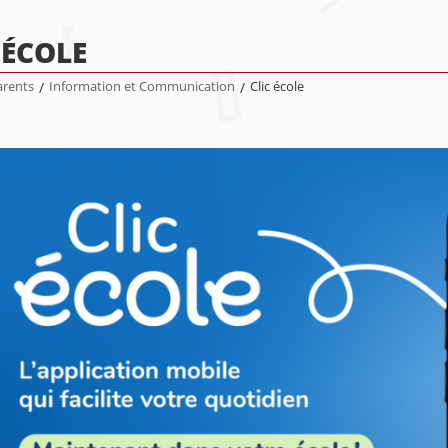
 ÉCOLE
arents
/
Information et Communication
/
Clic école