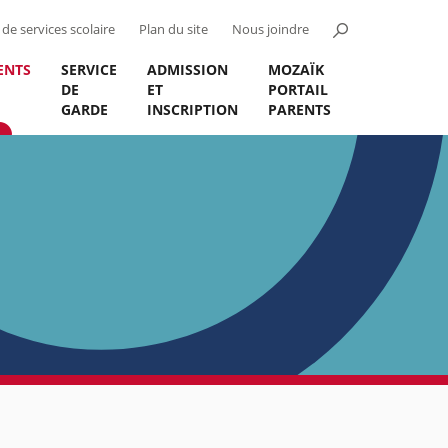
de services scolaire
Plan du site
Nous joindre
ENTS
SERVICE
ADMISSION
MOZAÏK
DE
ET
PORTAIL
GARDE
INSCRIPTION
PARENTS