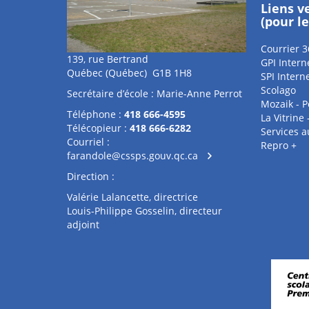
Liens v
(pour l
Courrier 3
139, rue Bertrand
GPI Intern
Québec (Québec) G1B 1H8
SPI Intern
Scolago
Secrétaire d’école : Marie-Anne Perrot
Mozaik - P
Téléphone :
418 666-4595
La Vitrine
Télécopieur :
418 666-6282
Services 
Courriel :
Repro +
farandole@cssps.gouv.qc.ca
Direction :
Valérie Lalancette, directrice
Louis-Philippe Gosselin, directeur
adjoint