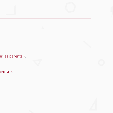
r les parents »
.
arents »
.