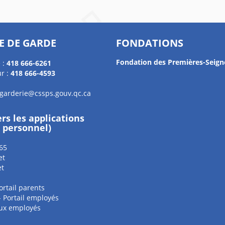
E DE GARDE
FONDATIONS
Fondation des Premières-Seign
 :
418 666-6261
r :
418 666-4593
.garderie@cssps.gouv.qc.ca
ers les applications
e personnel)
65
et
et
ortail parents
 - Portail employés
aux employés