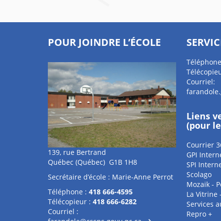
POUR JOINDRE L’ÉCOLE
SERVIC
Téléphone
Télécopieu
Courriel:
farandole
Liens v
(pour l
Courrier 3
139, rue Bertrand
GPI Intern
Québec (Québec) G1B 1H8
SPI Intern
Scolago
Secrétaire d’école : Marie-Anne Perrot
Mozaik - P
Téléphone :
418 666-4595
La Vitrine
Télécopieur :
418 666-6282
Services 
Courriel :
Repro +