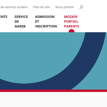
de services scolaire
Plan du site
Nous joindre
ENTS
SERVICE
ADMISSION
MOZAÏK
DE
ET
PORTAIL
GARDE
INSCRIPTION
PARENTS