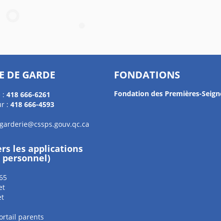
E DE GARDE
FONDATIONS
Fondation des Premières-Seign
 :
418 666-6261
r :
418 666-4593
.garderie@cssps.gouv.qc.ca
ers les applications
e personnel)
65
et
et
ortail parents