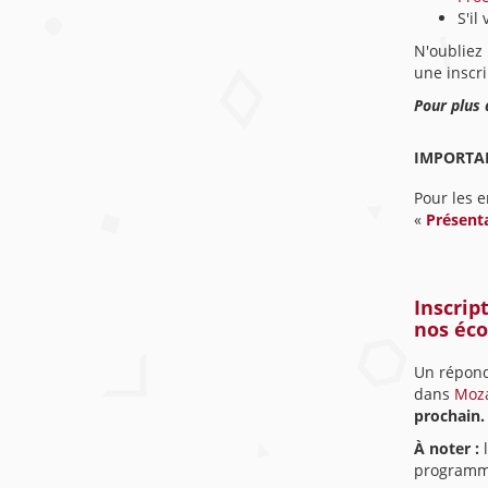
S'il
N'oubliez
une inscri
Pour plus 
IMPORTA
Pour les e
«
Présenta
Inscrip
nos éco
Un réponda
dans
Mozaï
prochain.
À noter :
programme