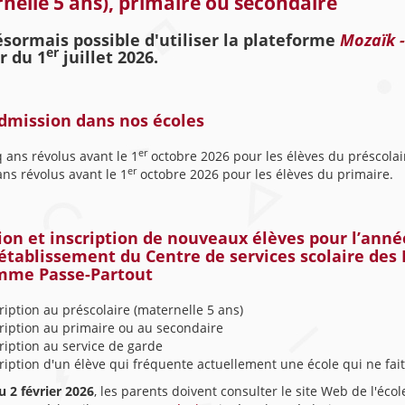
nelle 5 ans), primaire ou secondaire
désormais possible d'utiliser la plateforme
Mozaïk -
er
r du 1
juillet 2026.
dmission dans nos écoles
er
 ans révolus avant le 1
octobre 2026 pour les élèves du préscolai
er
ans révolus avant le 1
octobre 2026 pour les élèves du primaire.
on et inscription de nouveaux élèves pour l’année
établissement du Centre de services scolaire des
mme Passe-Partout
ription au préscolaire (maternelle 5 ans)
ription au primaire ou au secondaire
ription au service de garde
ription d'un élève qui fréquente actuellement une école qui ne fait
u 2 février 2026
, les parents doivent consulter le site Web de l'éc