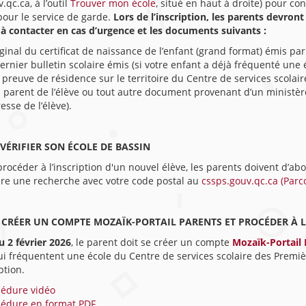
.qc.ca, à l’outil
Trouver mon école
, situé en haut à droite) pour con
 pour le service de garde.
Lors de l’inscription, les parents devron
à contacter en cas d’urgence et les documents suivants :
iginal du certificat de naissance de l’enfant (grand format) émis par l
ernier bulletin scolaire émis (si votre enfant a déjà fréquenté une é
preuve de résidence sur le territoire du Centre de services scola
 parent de l’élève ou tout autre document provenant d’un ministè
resse de l’élève).
 VÉRIFIER SON ÉCOLE DE BASSIN
rocéder à l’inscription d'un nouvel élève, les parents doivent d’abor
ire une recherche avec votre code postal au
cssps.gouv.qc.ca (Parc
– CRÉER UN COMPTE MOZAÏK-PORTAIL PARENTS ET PROCÉDER À L
u 2 février 2026
, le parent doit se créer un compte
Mozaïk-Portail 
i fréquentent une école du Centre de services scolaire des Premièr
ption.
cédure vidéo
cédure en format PDF