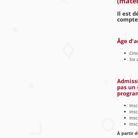
(mater
Il est 
compte
Âge d'a
Cinq
Six 
Admissi
pas un 
progra
Insc
Insc
Insc
Insc
À partir d