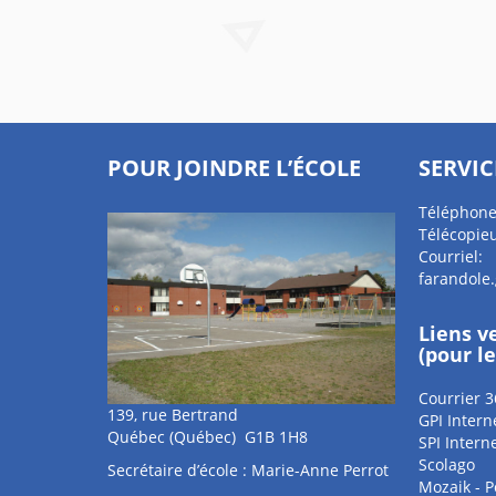
POUR JOINDRE L’ÉCOLE
SERVIC
Téléphone
Télécopieu
Courriel:
farandole
Liens v
(pour l
Courrier 3
139, rue Bertrand
GPI Intern
Québec (Québec) G1B 1H8
SPI Intern
Scolago
Secrétaire d’école : Marie-Anne Perrot
Mozaik - P