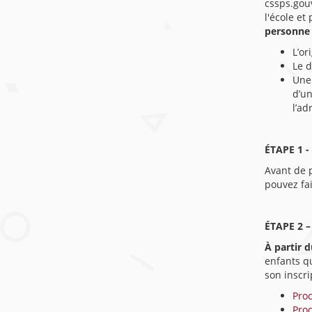
cssps.gouv
l'école et
personne 
L’or
Le d
Une 
d’un
l’ad
ÉTAPE 1 -
Avant de p
pouvez fa
ÉTAPE 2 
À partir d
enfants qu
son inscri
Pro
Pro