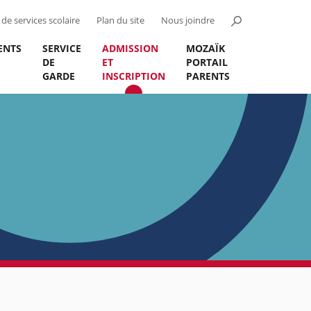
de services scolaire
Plan du site
Nous joindre
ENTS
SERVICE
ADMISSION
MOZAÏK
DE
ET
PORTAIL
GARDE
INSCRIPTION
PARENTS