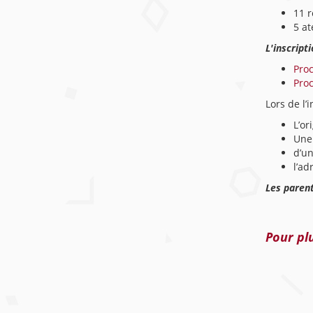
11 r
5 at
L'inscript
Pro
Pro
Lors de l’
L’or
Une 
d’un
l’ad
Les parent
Pour plu